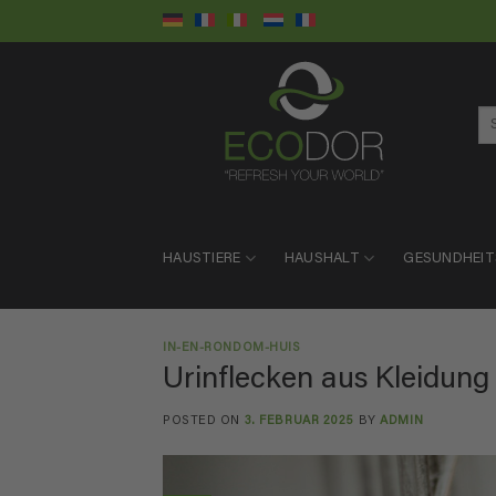
Skip
to
content
Su
na
HAUSTIERE
HAUSHALT
GESUNDHEI
IN-EN-RONDOM-HUIS
Urinflecken aus Kleidung
POSTED ON
3. FEBRUAR 2025
BY
ADMIN