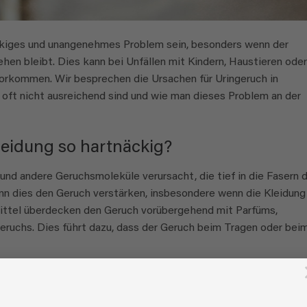
äckiges und unangenehmes Problem sein, besonders wenn der
n bleibt. Dies kann bei Unfällen mit Kindern, Haustieren oder
orkommen. Wir besprechen die Ursachen für Uringeruch in
 oft nicht ausreichend sind und wie man dieses Problem an der
leidung so hartnäckig?
nd andere Geruchsmoleküle verursacht, die tief in die Fasern 
ann dies den Geruch verstärken, insbesondere wenn die Kleidung
mittel überdecken den Geruch vorübergehend mit Parfüms,
eruchs. Dies führt dazu, dass der Geruch beim Tragen oder bei
ühren, dass Urinsalze tiefer in die Fasern eindringen, was da