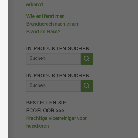
erkennt
Wie entfernt man
en
Brandgeruch nach einem
und
Brand im Haus?
r
IN PRODUKTEN SUCHEN
Suchen
nach:
IN PRODUKTEN SUCHEN
ng.
Suchen
nach:
BESTELLEN SIE
von
ECOFLOOR >>>
Krachtige vloerreiniger voor
huisdieren