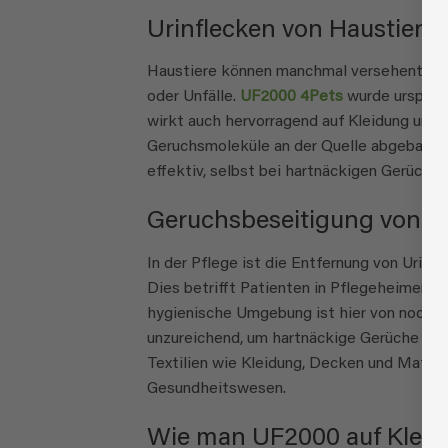
Urinflecken von Haustiere
Haustiere können manchmal versehentlich 
oder Unfälle.
UF2000 4Pets
wurde ursprüng
wirkt auch hervorragend auf Kleidung und T
Geruchsmoleküle an der Quelle abgebaut w
effektiv, selbst bei hartnäckigen Gerüchen,
Geruchsbeseitigung von Kle
In der Pflege ist die Entfernung von Urin
Dies betrifft Patienten in Pflegeheimen, 
hygienische Umgebung ist hier von noch gr
unzureichend, um hartnäckige Gerüche vol
Textilien wie Kleidung, Decken und Matra
Gesundheitswesen.
Wie man UF2000 auf Klei