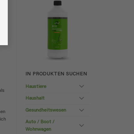
IN PRODUKTEN SUCHEN
Haustiere
als
Haushalt
Gesundheitswesen
hen
ich
Auto / Boot /
Wohnwagen