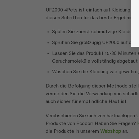
UF2000 4Pets ist einfach auf Kleidung zu 
diesen Schritten für das beste Ergebnis:
Spülen Sie zuerst schmutzige Kleidung 
Sprühen Sie großzügig UF2000 auf die Ur
Lassen Sie das Produkt 15-30 Minuten e
Geruchsmoleküle vollständig abgebaut
Waschen Sie die Kleidung wie gewohnt
Durch die Befolgung dieser Methode stelle
vermeiden Sie die Verwendung von schädli
auch sicher für empfindliche Haut ist.
Verabschieden Sie sich von hartnäckigen U
Produkte von Ecodor! Haben Sie Fragen?
die Produkte in unserem
Webshop
an.