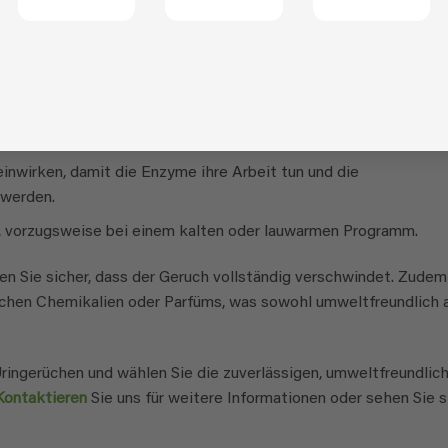
verwenden, um Uringerüche vollständig zu entfernen. Folgen Sie
mit kaltem Wasser aus, um überschüssigen Urin zu entfernen.
inflecken, sodass der Stoff gut durchtränkt ist.
inwirken, damit die Enzyme ihre Arbeit tun und die
 werden.
, vorzugsweise bei einem kalten oder lauwarmen Programm.
n Sie sicher, dass der Geruch vollständig verschwindet. Zudem
chen Chemikalien oder Parfüms, was sowohl umweltfreundlich 
ringerüchen und wählen Sie die zuverlässigen, umweltfreundlic
Kontaktieren
Sie uns für weitere Informationen oder sehen Sie s