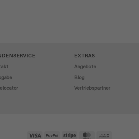
NDENSERVICE
EXTRAS
takt
Angebote
kgabe
Blog
elocator
Vertriebspartner
Visa
PayPal
Stripe
MasterCard
Cash