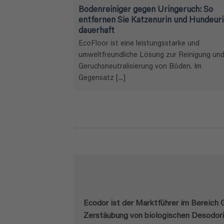
r Welpen.
Bodenreiniger gegen Uringeruch: So
s!
entfernen Sie Katzenurin und Hundeur
dauerhaft
lpen erfordert
EcoFloor ist eine leistungsstarke und
Werkzeuge.
umweltfreundliche Lösung zur Reinigung un
Geruchsneutralisierung von Böden. Im
Gegensatz [...]
Ecodor ist der Marktführer im Bereich
Zerstäubung von biologischen Desodor