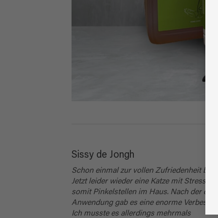
Sissy de Jongh
Schon einmal zur vollen Zufriedenheit benu
Jetzt leider wieder eine Katze mit Stress un
somit Pinkelstellen im Haus. Nach der erst
Anwendung gab es eine enorme Verbesser
Ich musste es allerdings mehrmals