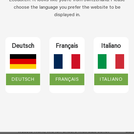
choose the language you prefer the website to be
displayed in.
Deutsch
Français
Italiano
BEWERTUNGEN
DEUTSCH
FRANÇAIS
ITALIANO
Nicolette Duijvis
Da
tzt.
Wir verwenden dieses Produkt schon seit
Der 
d
Jahren, um das problematische Pinkelverhalten
unse
en
unserer Katzen zu bekämpfen – seit der
wir
ung.
Sterilisation zum Glück viel weniger. Ich
anst
wüsste nicht, wie ich unsere Matratze sonst
dara