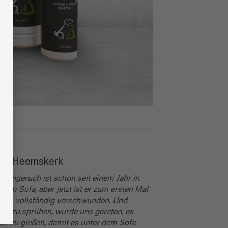
ve Heemskerk
Uringeruch ist schon seit einem Jahr in
rem Sofa, aber jetzt ist er zum ersten Mal
klich vollständig verschwunden. Und
att zu sprühen, wurde uns geraten, es
uf zu gießen, damit es unter dem Sofa