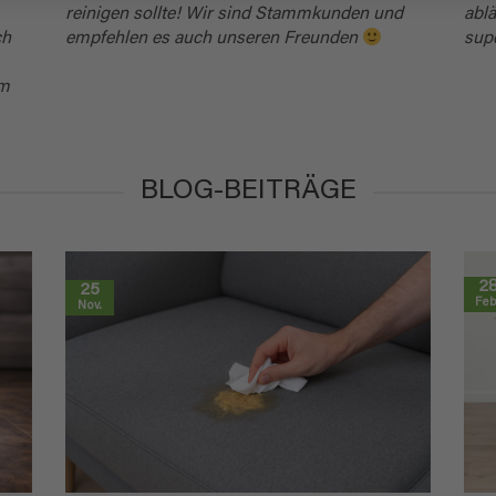
reinigen sollte! Wir sind Stammkunden und
ablä
ch
empfehlen es auch unseren Freunden
sup
em
BLOG-BEITRÄGE
2
25
Feb
Nov.