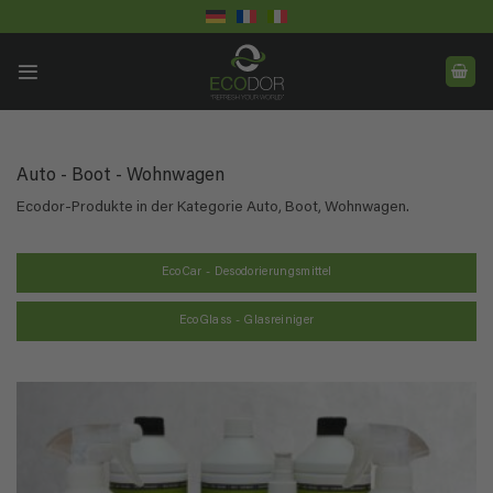
Skip
to
content
Auto - Boot - Wohnwagen
Ecodor-Produkte in der Kategorie Auto, Boot, Wohnwagen.
EcoCar - Desodorierungsmittel
EcoGlass - Glasreiniger