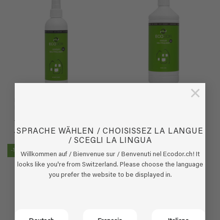
×
EcoHome natürlicher
EcoHome – 1 Liter Nachfüll
Lufterfrischer – 0,25 Liter
(1)
(3)
SPRACHE WÄHLEN / CHOISISSEZ LA LANGUE
Bewertet
Bewertet
€
11,95
€
28,95
/ SCEGLI LA LINGUA
mit
5
von
mit
5
von
5
5
-15%
Willkommen auf / Bienvenue sur / Benvenuti nel Ecodor.ch! It
looks like you're from Switzerland. Please choose the language
you prefer the website to be displayed in.