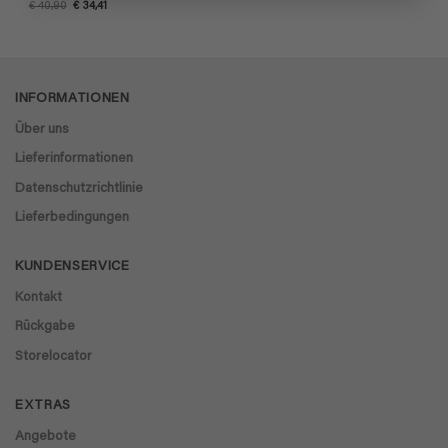
Bewertet
Ursprünglicher
Aktueller
€
40,90
€
34,41
Preis
Preis
mit
4.5
war:
ist:
von 5
€ 40,90
€ 34,41.
INFORMATIONEN
Über uns
Lieferinformationen
Datenschutzrichtlinie
Lieferbedingungen
KUNDENSERVICE
Kontakt
Rückgabe
Storelocator
EXTRAS
Angebote