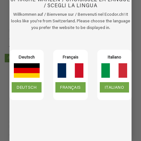
SPRACHE WÄHLEN / CHOISISSEZ LA LANGUE
/ SCEGLI LA LINGUA
Willkommen auf / Bienvenue sur / Benvenuti nel Ecodor.ch! It
looks like you're from Switzerland. Please choose the language
you prefer the website to be displayed in.
EcoSmoke – 1 Liter Nachfüll
EcoSmoke – 2,5 Liter Nachfüll
(2)
(1)
Bewertet
Bewertet
Ursprünglicher
Aktueller
€
28,95
€
72,37
€
59,95
Preis
Preis
mit
4.5
mit
5
von
war:
ist:
von 5
5
€ 72,37
€ 59,95.
Deutsch
Français
Italiano
-16%
DEUTSCH
FRANÇAIS
ITALIANO
EcoSmoke – 0,25 + 1 Liter
Nachfüll
(4)