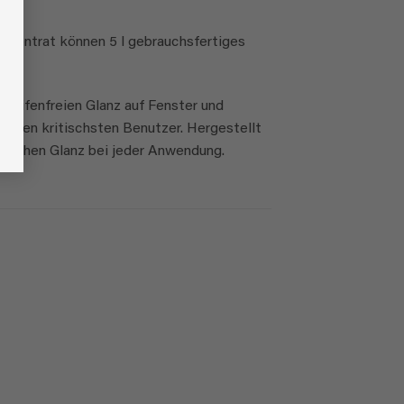
onzentrat können 5 l gebrauchsfertiges
treifenfreien Glanz auf Fenster und
st den kritischsten Benutzer. Hergestellt
frischen Glanz bei jeder Anwendung.