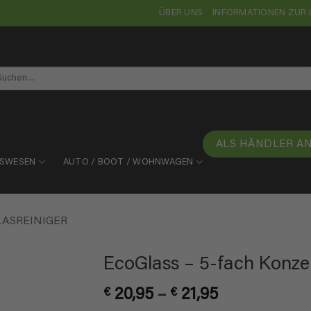
ÜBER UNS
INFORMATIONEN ZUR 
chen
ch:
ALS HÄNDLER A
TSWESEN
AUTO / BOOT / WOHNWAGEN
LASREINIGER
EcoGlass – 5-fach Konzen
Preisspanne
€
20,95
–
€
21,95
€ 20,95