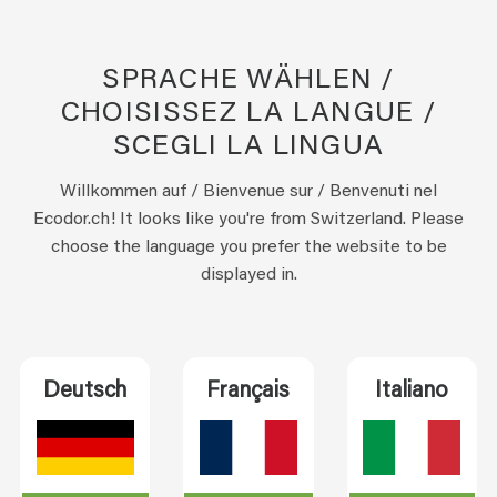
✓
Vor 15:00 Uhr bestellt, werktags noc
✓
30 Tage Rückgaberecht, kostenlose 
SPRACHE WÄHLEN /
✓
4,9 von 5 Sternen
(365 Bewertungen
CHOISISSEZ LA LANGUE /
✓
Sichere Zahlung u.a. mit Sofort, Giro
SCEGLI LA LINGUA
Willkommen auf / Bienvenue sur / Benvenuti nel
Ecodor.ch! It looks like you're from Switzerland. Please
Artikelnummer:
18.10.002
choose the language you prefer the website to be
Kategorien:
EcoGlass – Glasreiniger
,
EcoGlas - Fenst
displayed in.
VERKAUFSSTELLE FINDEN
Deutsch
Français
Italiano
REZENSIONEN (0)
Q & A