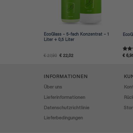
EcoGlass – 5-fach Konzentrat – 1
EcoGl
Liter + 0,5 Liter
Bewe
Ursprünglicher
Aktueller
€
27,90
€
22,02
€
6,9
Preis
Preis
mit
war:
ist:
von 
€ 27,90
€ 22,02.
INFORMATIONEN
KU
Über uns
Kon
Lieferinformationen
Rüc
Datenschutzrichtlinie
Stor
Lieferbedingungen