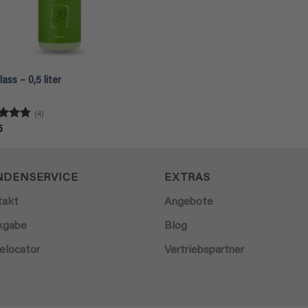
ass – 0,5 liter
(4)
rtet
5
4.75
5
NDENSERVICE
EXTRAS
takt
Angebote
kgabe
Blog
elocator
Vertriebspartner