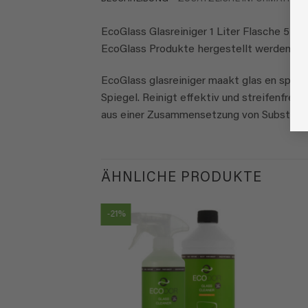
EcoGlass Glasreiniger 1 Liter Flasche 5-f
EcoGlass Produkte hergestellt werden.
EcoGlass glasreiniger maakt glas en spiege
Spiegel. Reinigt effektiv und streifenfrei
aus einer Zusammensetzung von Substanzen 
ÄHNLICHE PRODUKTE
-21%