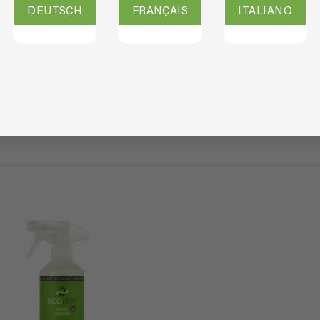
DEUTSCH
FRANÇAIS
ITALIANO
ach Nachfüllkonzentrat EcoGlass Glasreiniger. Mit einem Liter K
ls streeploos schoon. EcoGlass Glasreiniger hinterlässt einen s
 in einem Arbeitsgang. Die Leistung von EcoGlass überzeugt selb
aus Pflanzenextraten, hinterläßt es einen streifenfreien und 