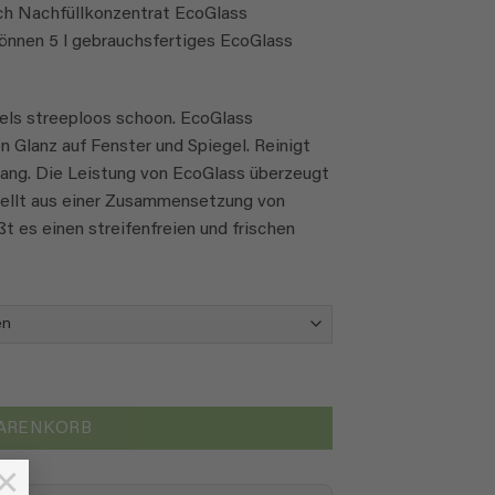
ach Nachfüllkonzentrat EcoGlass
können 5 l gebrauchsfertiges EcoGlass
gels streeploos schoon. EcoGlass
en Glanz auf Fenster und Spiegel. Reinigt
sgang. Die Leistung von EcoGlass überzeugt
tellt aus einer Zusammensetzung von
t es einen streifenfreien und frischen
WARENKORB
×