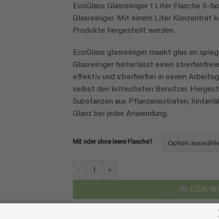
EcoGlass Glasreiniger 1 Liter Flasche 5-f
bis
Glasreiniger. Mit einem Liter Konzentrat 
€ 21,95
Produkte hergestellt werden.
EcoGlass glasreiniger maakt glas en spie
Glasreiniger hinterlässt einen streifenfrei
effektiv und streifenfrei in einem Arbeit
selbst den kritischsten Benutzer. Herges
Substanzen aus Pflanzenextraten, hinterläß
Glanz bei jeder Anwendung.
Mit oder ohne leere Flasche?
EcoGlass - 5-fach Konzentrat - 1 Liter Menge
IN DEN 