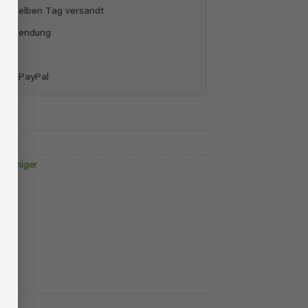
h am selben Tag versandt
Rücksendung
)
pay & PayPal
erreiniger