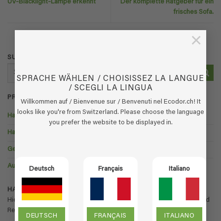
UV-Blacklight-Lampe erkennt
Der komplette Ratgeber für ein
frisches Sofa.
×
SUCHEN
Suchen
nach:
SPRACHE WÄHLEN / CHOISISSEZ LA LANGUE
/ SCEGLI LA LINGUA
PRODUKTE
Willkommen auf / Bienvenue sur / Benvenuti nel Ecodor.ch! It
looks like you're from Switzerland. Please choose the language
Haustiere
you prefer the website to be displayed in.
Haushalt
Gesundheitswesen
Auto / Boot / Wohnwagen
Deutsch
Français
Italiano
HAUSHALTSARTIKEL:
Hier finden Sie eine Übersicht unserer Geruchsneutralisierungs- und
Reinigungsprodukte in der Kategorie im & rund ums Haus.
DEUTSCH
FRANÇAIS
ITALIANO