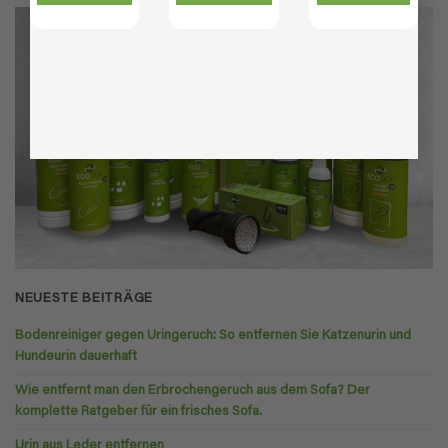
NEUESTE BEITRÄGE
Bodenreiniger gegen Uringeruch: So entfernen Sie Katzenurin und
Hundeurin dauerhaft
Wie entfernt man den Erbrochengeruch aus dem Sofa? Der
komplette Ratgeber für ein frisches Sofa.
Urin aus Leder entfernen