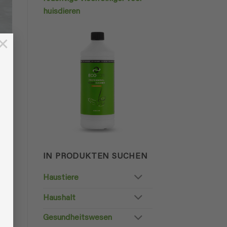
huisdieren
×
t
IN PRODUKTEN SUCHEN
Haustiere
Haushalt
Gesundheitswesen