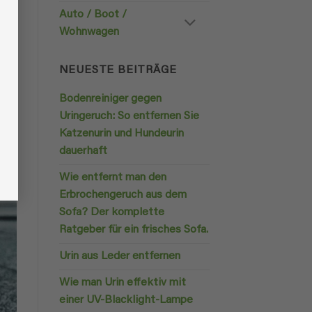
Auto / Boot /
Wohnwagen
NEUESTE BEITRÄGE
Bodenreiniger gegen
Uringeruch: So entfernen Sie
Katzenurin und Hundeurin
dauerhaft
Wie entfernt man den
Erbrochengeruch aus dem
Sofa? Der komplette
Ratgeber für ein frisches Sofa.
Urin aus Leder entfernen
Wie man Urin effektiv mit
einer UV-Blacklight-Lampe