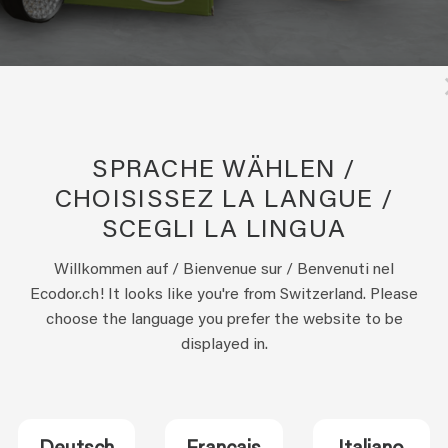
en Sie immer darauf, dass das UF2000 ausreichend Kontakt mi
Sie es gut einwirken lassen und mindestens eine ausreichende
t auf den Urinfleck und lassen Sie das UF2000 einige Zeit
SPRACHE WÄHLEN /
nn Sie die Stelle nicht genau […]
CHOISISSEZ LA LANGUE /
SCEGLI LA LINGUA
Willkommen auf / Bienvenue sur / Benvenuti nel
Ecodor.ch! It looks like you're from Switzerland. Please
choose the language you prefer the website to be
ERUCH AUS STEIN ODER BETON MIT
displayed in.