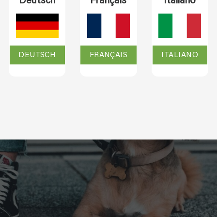
Deutsch
Français
Italiano
DEUTSCH
FRANÇAIS
ITALIANO