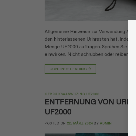
Allgemeine Hinweise zur Verwendung Acht
den hinterlassenen Urinresten hat, indem 
Menge UF2000 auftragen. Sprühen Sie direk
einwirken. Nicht schrubben oder reiben. We
CONTINUE READING
→
GEBRUIKSAANWIJZING UF2000
ENTFERNUNG VON URING
UF2000
POSTED ON
22. MÄRZ 2024
BY
ADMIN