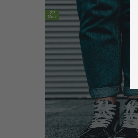
22
März