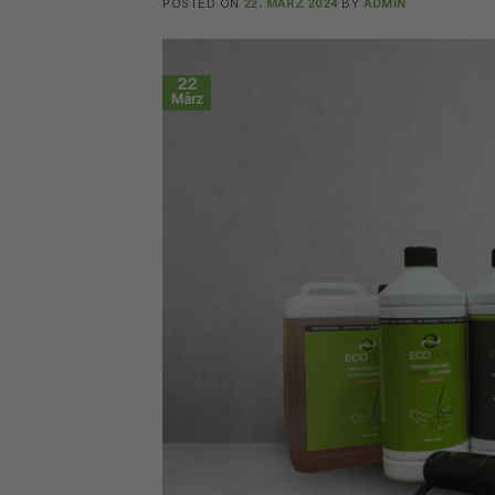
POSTED ON
22. MÄRZ 2024
BY
ADMIN
22
März