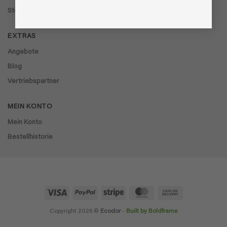
Storelocator
EXTRAS
Angebote
Blog
Vertriebspartner
MEIN KONTO
Mein Konto
Bestellhistorie
Visa
PayPal
Stripe
MasterCard
Cash
On
Delivery
Copyright 2026 ©
Ecodor
-
Built by Boldframe