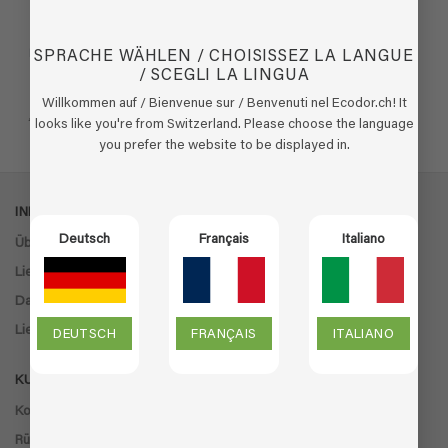
EcoSmoke, gegen Brandgeruch
UF2000 Konzentrat, gegen
SPRACHE WÄHLEN / CHOISISSEZ LA LANGUE
Uringeruch
/ SCEGLI LA LINGUA
(3)
Willkommen auf / Bienvenue sur / Benvenuti nel Ecodor.ch! It
Bewertet
Ursprünglicher
Aktueller
Preisspanne:
€
72,38
€
59,95
€
44,95
–
€
45,95
looks like you're from Switzerland. Please choose the language
Preis
Preis
€ 44,95
mit
4.33
war:
ist:
bis
you prefer the website to be displayed in.
von 5
€ 72,38
€ 59,95.
€ 45,95
INFORMATIONEN
Deutsch
Français
Italiano
Über uns
Lieferinformationen
Datenschutzrichtlinie
Lieferbedingungen
DEUTSCH
FRANÇAIS
ITALIANO
KUNDENSERVICE
Kontakt
Rückgabe