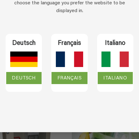
choose the language you prefer the website to be
displayed in.
rierungssystem an verschiedenen Orten eingesetzt werden kan
s stehen verschiedene Standardsysteme zur Auswahl, die optio
ng ausgestattet sind.
Deutsch
Français
Italiano
 einem 10- oder 20-Fuß-Standard-Seecontainer, in den alle wic
bis 4 Nebelgebläse montiert.
 es einfach, den Standort zu wechseln.
DEUTSCH
FRANÇAIS
ITALIANO