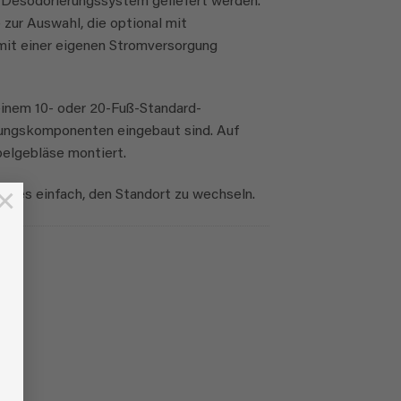
 Desodorierungssystem geliefert werden.
ur Auswahl, die optional mit
 mit einer eigenen Stromversorgung
 einem 10- oder 20-Fuß-Standard-
erungskomponenten eingebaut sind. Auf
elgebläse montiert.
×
t es einfach, den Standort zu wechseln.