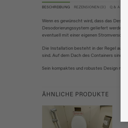
BESCHREIBUNG
REZENSIONEN (0)
Q & A
Wenn es gewünscht wird, dass das Desodo
Desodorierungssystem geliefert werden. E
eventuell mit einer eigenen Stromversorgu
Die Installation besteht in der Regel aus
sind. Auf dem Dach des Containers sind 2 
Sein kompaktes und robustes Design macht
ÄHNLICHE PRODUKTE