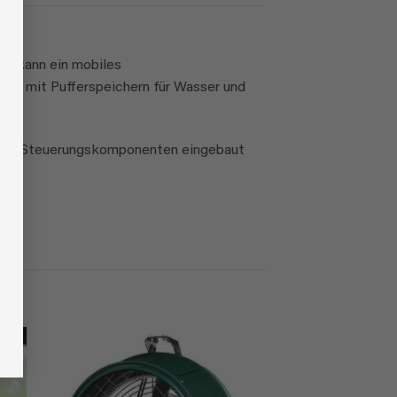
n, kann ein mobiles
nal mit Pufferspeichern für Wasser und
htigen Steuerungskomponenten eingebaut