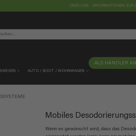
ÜBER UNS
INFORMATIONEN ZUR 
chen
ch:
ALS HÄNDLER A
TSWESEN
AUTO / BOOT / WOHNWAGEN
SSYSTEME
Mobiles Desodorierungs
Wenn es gewünscht wird, dass das Desod