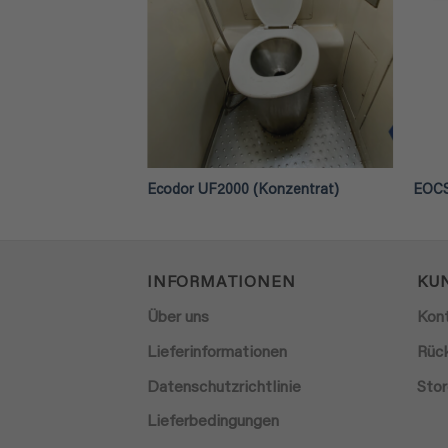
nzentrat)
Ecodor UF2000 (Konzentrat)
EOCS
INFORMATIONEN
KU
Über uns
Kon
Lieferinformationen
Rüc
Datenschutzrichtlinie
Stor
Lieferbedingungen