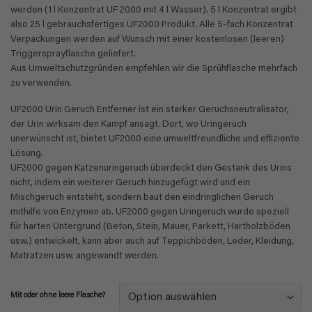
werden (1 l Konzentrat UF 2000 mit 4 l Wasser). 5 l Konzentrat ergibt
also 25 l gebrauchsfertiges UF2000 Produkt. Alle 5-fach Konzentrat
Verpackungen werden auf Wunsch mit einer kostenlosen (leeren)
Triggersprayflasche geliefert.
Aus Umweltschutzgründen empfehlen wir die Sprühflasche mehrfach
zu verwenden.
UF2000 Urin Geruch Entferner ist ein starker Geruchsneutralisator,
der Urin wirksam den Kampf ansagt. Dort, wo Uringeruch
unerwünscht ist, bietet UF2000 eine umweltfreundliche und effiziente
Lösung.
UF2000 gegen Katzenuringeruch überdeckt den Gestank des Urins
nicht, indem ein weiterer Geruch hinzugefügt wird und ein
Mischgeruch entsteht, sondern baut den eindringlichen Geruch
mithilfe von Enzymen ab. UF2000 gegen Uringeruch wurde speziell
für harten Untergrund (Beton, Stein, Mauer, Parkett, Hartholzböden
usw.) entwickelt, kann aber auch auf Teppichböden, Leder, Kleidung,
Matratzen usw. angewandt werden.
Mit oder ohne leere Flasche?