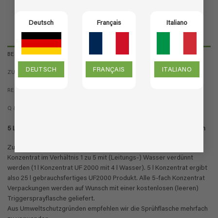
Deutsch
Français
Italiano
BESCHREIBUNG
DEUTSCH
FRANÇAIS
ITALIANO
ZUSÄTZLICHE INFORMATION
REZENSIONEN (0)
Q & A
5 Liter Flasche 5-fach Nachfüllkonzentrat UF2000 gegen Uringeruch
Zur Herstellung des gebrauchsfertigen Produktes muss das
Konzentrat im Verhältnis 1 zu 5 mit (Leitungs-) Wasser verdünnt
werden (1 l Konzentrat UF 2000 mit 4 l Wasser). 5 l Konzentrat ergibt
also 25 l gebrauchsfertiges UF2000 Produkt. Alle 5-fach Konzentrat
Verpackungen werden auf Wunsch mit einer kostenlosen (leeren)
Triggersprayflasche geliefert.
Aus Umweltschutzgründen empfehlen wir die Sprühflasche mehrfach