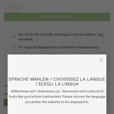
UF2000 - 5-fach Konzentrat - 5 Liter (2x 2,5 Liter) Menge
IN DEN WARENKORB
Vor 15:00 Uhr bestellt, werktags noch am selben Tag
✓
versandt
✓
30 Tage Rückgaberecht, kostenlose Rücksendung
✓
4,9 von 5 Sternen
(365 Bewertungen)
×
✓
Sichere Zahlung u.a. mit Sofort, Giropay & PayPal
SPRACHE WÄHLEN / CHOISISSEZ LA LANGUE
/ SCEGLI LA LINGUA
Artikelnummer:
11.40.004
Willkommen auf / Bienvenue sur / Benvenuti nel Ecodor.ch! It
Kategorien:
UF2000 - Gegen Uringeruch
,
UF2000 - Gegen Uringeruch
looks like you're from Switzerland. Please choose the language
you prefer the website to be displayed in.
VERKAUFSSTELLE FINDEN