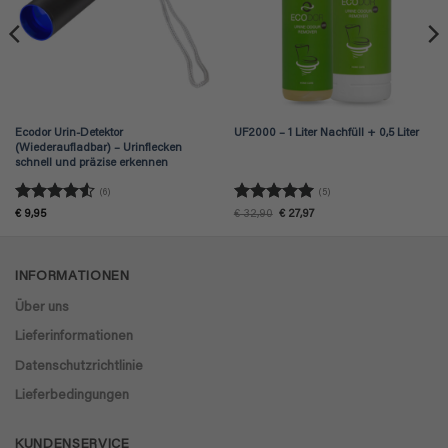
Ecodor Urin-Detektor
UF2000 – 1 Liter Nachfüll + 0,5 Liter
(Wiederaufladbar) – Urinflecken
schnell und präzise erkennen
(6)
(5)
Bewertet
Bewertet
Ursprünglicher
Aktueller
€
9,95
€
32,90
€
27,97
Preis
Preis
mit
4.5
mit
5
von
war:
ist:
von 5
5
€ 32,90
€ 27,97.
INFORMATIONEN
Über uns
Lieferinformationen
Datenschutzrichtlinie
Lieferbedingungen
KUNDENSERVICE