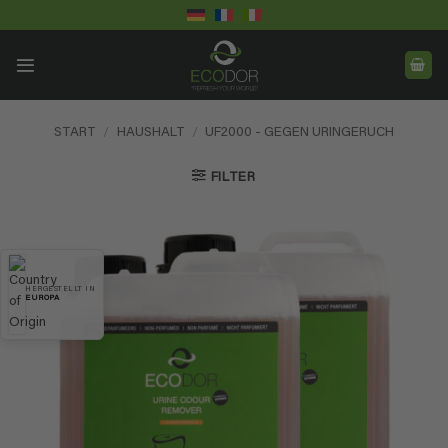
Skip
to
content
START
/
HAUSHALT
/
UF2000 - GEGEN URINGERUCH
FILTER
HERGESTELLT IN
EUROPA