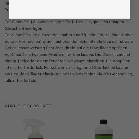
Mit einem Liter Konzentrat können 5 l gebrauchsfertiges EcoClean
Produkte hergestellt werden.
EcoClean 3 in 1 Allzweckreiniger. Entfetten – Hygienisch reinigen –
Gerüche Beseitigen
​EcoClean für eine glänzende, saubere und frische Oberfläche! Aktive
Ecodor Formeln entfernen mühelos den Schmutz ohne zu schrubben.
Gebrauchsanweisung EcoClean direkt auf die Oberfläche sprühen
EcoClean für etwa eine Minute einwirken lassen. Die Oberfläche mit
einem Tuch oder einem feuchten Schwamm einreiben. Ein Abspülen
ist nicht erforderlich. Für schwer zu reinigende Oberflächen lassen
sie EcoClean länger einwirken, oder wiederholen Sie die Behandlung,
falls erforderlich.
ÄHNLICHE PRODUKTE