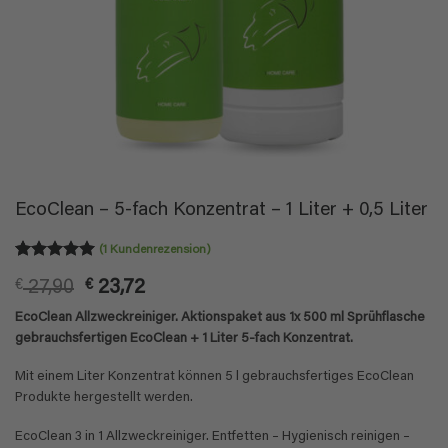
EcoClean – 5-fach Konzentrat – 1 Liter + 0,5 Liter
(
1
Kundenrezension)
Bewertet
1
Ursprünglicher
Aktueller
€
27,90
€
23,72
mit
5
von
5, basierend
Preis
Preis
EcoClean Allzweckreiniger. Aktionspaket aus 1x 500 ml Sprühflasche
auf
war:
ist:
Kundenbewertung
gebrauchsfertigen EcoClean + 1 Liter 5-fach Konzentrat.
€ 27,90
€ 23,72.
Mit einem Liter Konzentrat können 5 l gebrauchsfertiges EcoClean
Produkte hergestellt werden.
EcoClean 3 in 1 Allzweckreiniger. Entfetten – Hygienisch reinigen –