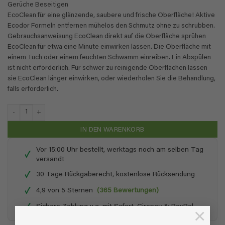
Gerüche Beseitigen
​EcoClean für eine glänzende, saubere und frische Oberfläche! Aktive
Ecodor Formeln entfernen mühelos den Schmutz ohne zu schrubben.
Gebrauchsanweisung EcoClean direkt auf die Oberfläche sprühen
EcoClean für etwa eine Minute einwirken lassen. Die Oberfläche mit
einem Tuch oder einem feuchten Schwamm einreiben. Ein Abspülen
ist nicht erforderlich. Für schwer zu reinigende Oberflächen lassen
sie EcoClean länger einwirken, oder wiederholen Sie die Behandlung,
falls erforderlich.
EcoClean - 5-fach Konzentrat - 1 Liter + 0,5 Liter Menge
IN DEN WARENKORB
Vor 15:00 Uhr bestellt, werktags noch am selben Tag
✓
versandt
✓
30 Tage Rückgaberecht, kostenlose Rücksendung
✓
4,9 von 5 Sternen
(365 Bewertungen)
✓
Sichere Zahlung u.a. mit Sofort, Giropay & PayPal
×