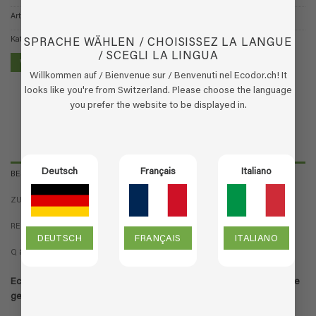
Artikelnummer:
18.20.003
Kategorie:
EcoClean - Allzweckreiniger
SPRACHE WÄHLEN / CHOISISSEZ LA LANGUE
/ SCEGLI LA LINGUA
VERKAUFSSTELLE FINDEN
Willkommen auf / Bienvenue sur / Benvenuti nel Ecodor.ch! It
looks like you're from Switzerland. Please choose the language
you prefer the website to be displayed in.
Deutsch
Français
Italiano
BESCHREIBUNG
ZUSÄTZLICHE INFORMATION
REZENSIONEN (1)
DEUTSCH
FRANÇAIS
ITALIANO
Q & A
EcoClean Allzweckreiniger. Aktionspaket aus 1x 500 ml Sprühflasche
gebrauchsfertigen EcoClean + 1 Liter 5-fach Konzentrat.