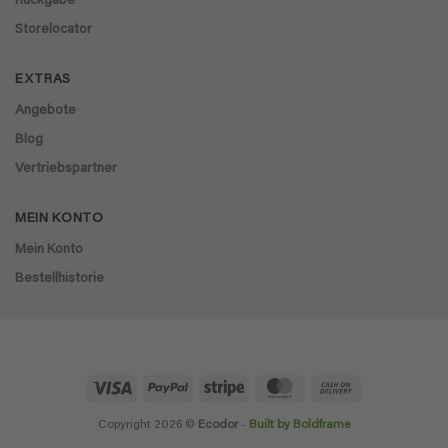
Rückgabe
Storelocator
EXTRAS
Angebote
Blog
Vertriebspartner
MEIN KONTO
Mein Konto
Bestellhistorie
Visa
PayPal
Stripe
MasterCard
Cash
On
Delivery
Copyright 2026 ©
Ecodor
-
Built by Boldframe