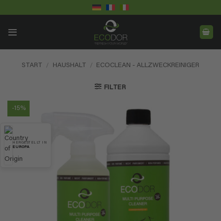
Skip
to
content
START
/
HAUSHALT
/
ECOCLEAN - ALLZWECKREINIGER
FILTER
-15%
HERGESTELLT IN
EUROPA